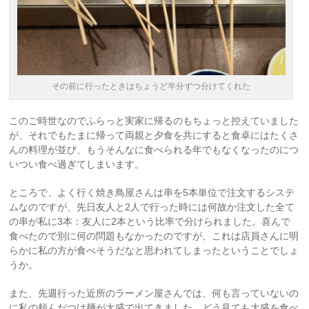
その前に行ったときはちょうど半分ずつ分けてくれた
このご時世なのでふらっと実家に帰るのもちょっと控えていました
が、それでもたまに帰って両親と夕食を共にすると食卓にはたくさ
んの料理が並び、もうそんなに食べられる年でもなくなったのにつ
いつい食べ過ぎてしまいます。
ところで、よく行く焼き鳥屋さんは串を5本単位で注文するシステ
ムなのですが、先日友人と2人で行った時には何故か注文した全て
の串が私に3本：友人に2本という比率で分けられました。喜んで
食べたので別に何の問題もなかったのですが、これは店員さんに明
らかに私の方が食べそうだなと思われてしまったということでしょ
うか。
また、先週行った近所のラーメン屋さんでは、何も言っていないの
に私の頼んだつけ麺が大盛で出てきました。どう見ても大盛を食べ