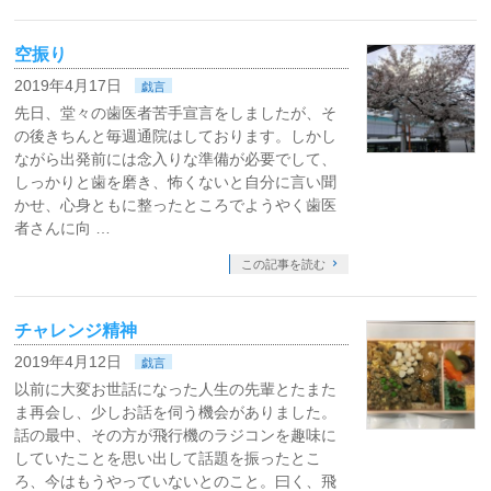
空振り
2019年4月17日
戯言
先日、堂々の歯医者苦手宣言をしましたが、そ
の後きちんと毎週通院はしております。しかし
ながら出発前には念入りな準備が必要でして、
しっかりと歯を磨き、怖くないと自分に言い聞
かせ、心身ともに整ったところでようやく歯医
者さんに向 …
この記事を読む
チャレンジ精神
2019年4月12日
戯言
以前に大変お世話になった人生の先輩とたまた
ま再会し、少しお話を伺う機会がありました。
話の最中、その方が飛行機のラジコンを趣味に
していたことを思い出して話題を振ったとこ
ろ、今はもうやっていないとのこと。曰く、飛