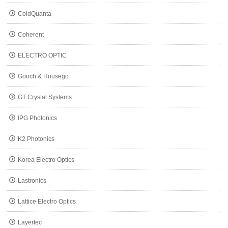
ColdQuanta
Coherent
ELECTRO OPTIC
Gooch & Housego
GT Crystal Systems
IPG Photonics
K2 Photonics
Korea Electro Optics
Lastronics
Lattice Electro Optics
Layertec