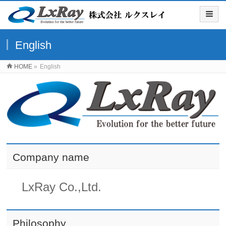
English
HOME
»
English
Company name
LxRay Co.,Ltd.
Philosophy