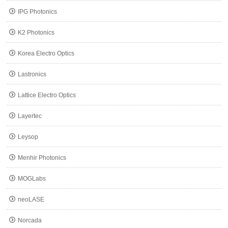
IPG Photonics
K2 Photonics
Korea Electro Optics
Lastronics
Lattice Electro Optics
Layertec
Leysop
Menhir Photonics
MOGLabs
neoLASE
Norcada