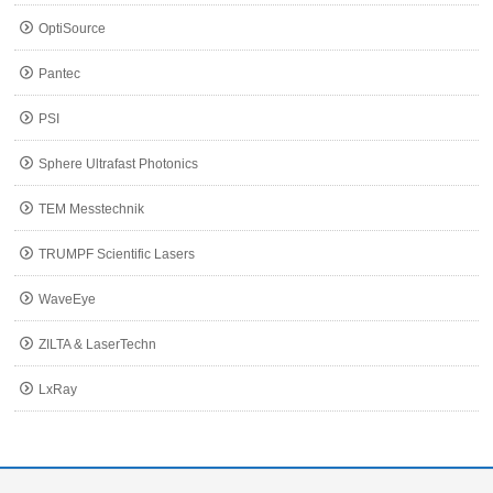
OptiSource
Pantec
PSI
Sphere Ultrafast Photonics
TEM Messtechnik
TRUMPF Scientific Lasers
WaveEye
ZILTA & LaserTechn
LxRay