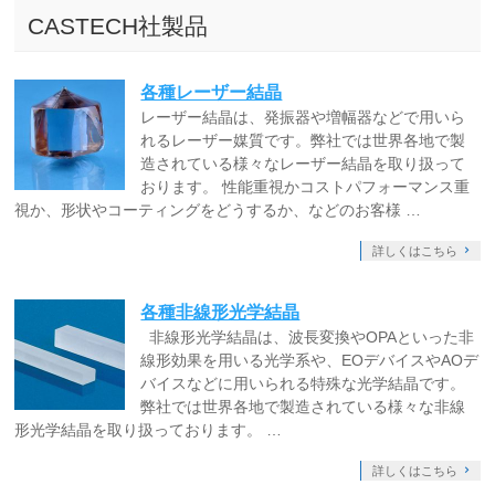
CASTECH社製品
各種レーザー結晶
レーザー結晶は、発振器や増幅器などで用いら
れるレーザー媒質です。弊社では世界各地で製
造されている様々なレーザー結晶を取り扱って
おります。 性能重視かコストパフォーマンス重
視か、形状やコーティングをどうするか、などのお客様 …
詳しくはこちら
各種非線形光学結晶
非線形光学結晶は、波長変換やOPAといった非
線形効果を用いる光学系や、EOデバイスやAOデ
バイスなどに用いられる特殊な光学結晶です。
弊社では世界各地で製造されている様々な非線
形光学結晶を取り扱っております。 …
詳しくはこちら