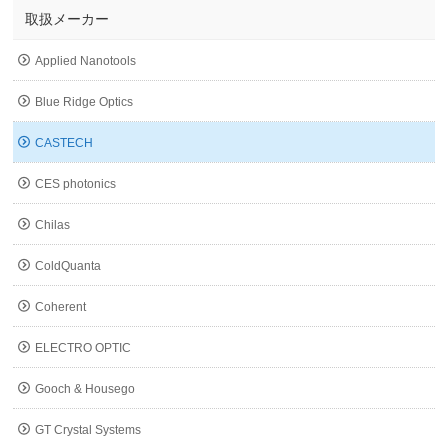
取扱メーカー
Applied Nanotools
Blue Ridge Optics
CASTECH
CES photonics
Chilas
ColdQuanta
Coherent
ELECTRO OPTIC
Gooch & Housego
GT Crystal Systems