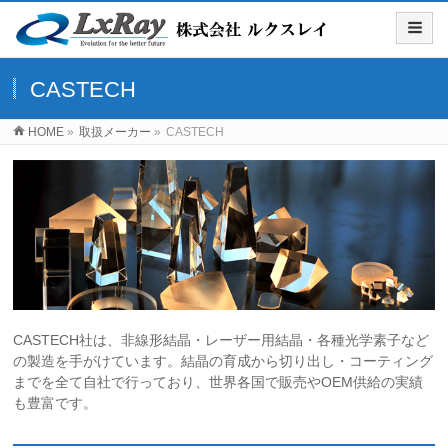
CASTECH
HOME
»
取扱メーカー
»
CASTECH
CASTECH社は、非線形結晶・レーザー用結晶・各種光学素子など
の製造を手がけています。結晶の育成から切り出し・コーティング
までを全て自社で行っており、世界各国で販売やOEM供給の実績
も豊富です。