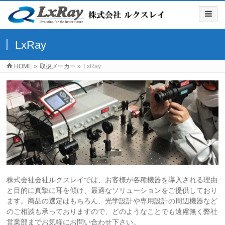
LxRay
HOME
»
取扱メーカー
»
LxRay
株式会社会社ルクスレイでは、お客様が各種機器を導入される理由
と目的に真摯に耳を傾け、最適なソリューションをご提供しており
ます。商品の選定はもちろん、光学設計や専用設計の周辺機器など
のご相談も承っておりますので、どのようなことでも遠慮無く弊社
営業部までお気軽にお問い合わせ下さい。