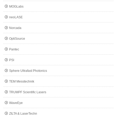
MOGLabs
neoLASE
Norcada
OptiSource
Pantec
PSI
Sphere Ultrafast Photonics
TEM Messtechnik
TRUMPF Scientific Lasers
WaveEye
ZILTA & LaserTechn