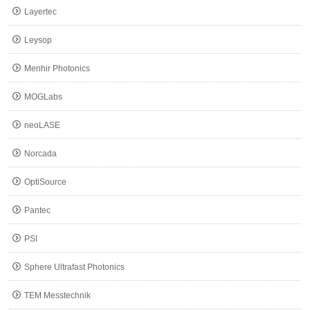
Layertec
Leysop
Menhir Photonics
MOGLabs
neoLASE
Norcada
OptiSource
Pantec
PSI
Sphere Ultrafast Photonics
TEM Messtechnik