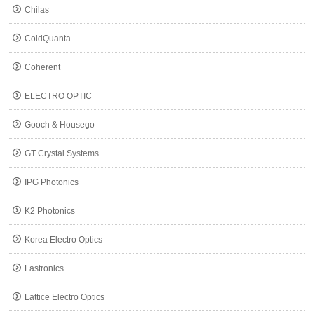
Chilas
ColdQuanta
Coherent
ELECTRO OPTIC
Gooch & Housego
GT Crystal Systems
IPG Photonics
K2 Photonics
Korea Electro Optics
Lastronics
Lattice Electro Optics