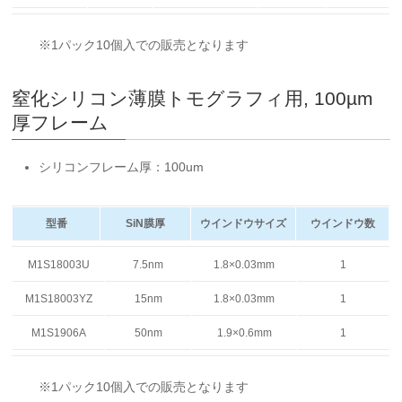
※1パック10個入での販売となります
窒化シリコン薄膜トモグラフィ用, 100µm
厚
フレーム
シリコンフレーム厚：100um
型番
SiN膜厚
ウインドウサイズ
ウインドウ数
型番
SiN膜厚
ウインドウサイズ
ウインドウ数
M1S18003U
7.5nm
1.8×0.03mm
1
M1S18003YZ
15nm
1.8×0.03mm
1
M1S1906A
50nm
1.9×0.6mm
1
※1パック10個入での販売となります