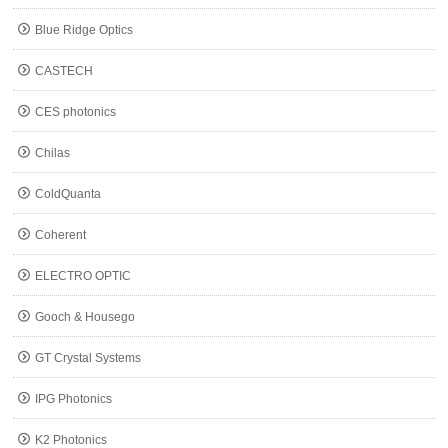
Blue Ridge Optics
CASTECH
CES photonics
Chilas
ColdQuanta
Coherent
ELECTRO OPTIC
Gooch & Housego
GT Crystal Systems
IPG Photonics
K2 Photonics