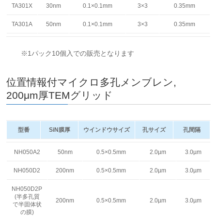
TA301X
30nm
0.1×0.1mm
3×3
0.35mm
TA301A
50nm
0.1×0.1mm
3×3
0.35mm
※1パック10個入での販売となります
位置情報付マイクロ多孔メンブレン,
200μm厚TEMグリッド
型番
SiN膜厚
ウインドウサイズ
孔サイズ
孔間隔
型番
SiN膜厚
ウインドウサイズ
孔サイズ
孔間隔
NH050A2
50nm
0.5×0.5mm
2.0µm
3.0µm
NH050D2
200nm
0.5×0.5mm
2.0µm
3.0µm
NH050D2P
(半多孔質
200nm
0.5×0.5mm
2.0µm
3.0µm
で半固体状
の膜)