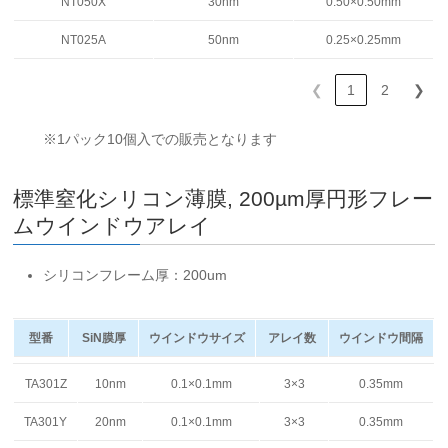
NT050X
30nm
0.50×0.50mm
NT025A
50nm
0.25×0.25mm
❮
1
2
❯
※1パック10個入での販売となります
標準窒化シリコン薄膜, 200µm厚
円形フレー
ム
ウインドウアレイ
シリコンフレーム厚：200um
型番
SiN膜厚
ウインドウサイズ
アレイ数
ウインドウ間隔
型番
SiN膜厚
ウインドウサイズ
アレイ数
ウインドウ間隔
TA301Z
10nm
0.1×0.1mm
3×3
0.35mm
TA301Y
20nm
0.1×0.1mm
3×3
0.35mm