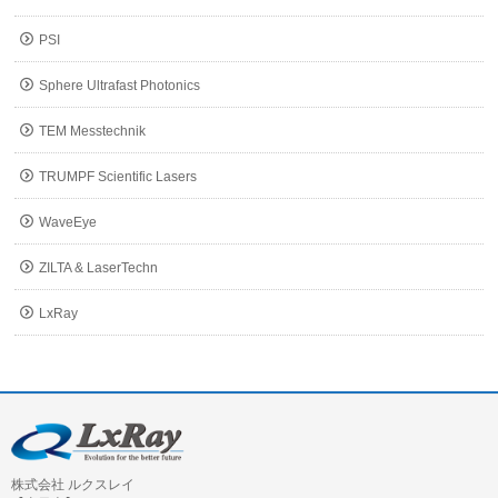
PSI
Sphere Ultrafast Photonics
TEM Messtechnik
TRUMPF Scientific Lasers
WaveEye
ZILTA & LaserTechn
LxRay
株式会社 ルクスレイ