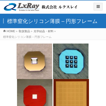
標準窒化シリコン薄膜 – 円形フレーム
HOME
»
取扱製品
»
光学結晶・材料
»
標準窒化シリコン薄膜 – 円形フレーム