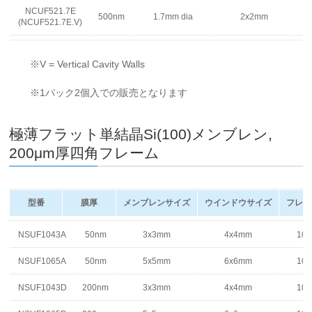
NCUF521.7E
500nm
1.7mm dia
2x2mm
(NCUF521.7E.V)
※V = Vertical Cavity Walls
※1パック2個入での販売となります
極薄フラット単結晶Si(100)メンブレン,
200μm厚四角フレーム
型番
膜厚
メンブレンサイズ
ウインドウサイズ
フレー
型番
膜厚
メンブレンサイズ
ウインドウサイズ
フレー
NSUF1043A
50nm
3x3mm
4x4mm
10
NSUF1065A
50nm
5x5mm
6x6mm
10
NSUF1043D
200nm
3x3mm
4x4mm
10