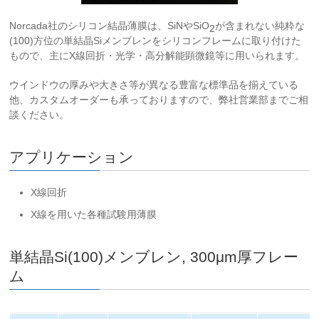
Norcada社のシリコン結晶薄膜は、SiNやSiO
が含まれない純粋な
2
(100)方位の単結晶Siメンブレンをシリコンフレームに取り付けた
もので、主にX線回折・光学・高分解能顕微鏡等に用いられます。
ウインドウの厚みや大きさ等が異なる豊富な標準品を揃えている
他、カスタムオーダーも承っておりますので、弊社営業部までご相
談ください。
アプリケーション
X線回折
X線を用いた各種試験用薄膜
単結晶Si(100)メンブレン, 300μm厚フレー
ム