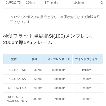
CUF521.7D
200nm
1.7mm dia
2x2mm
5x
※1パック2個入での販売となり、在庫が無くなり次第販売終
了となります
極薄フラット単結晶Si(100)メンブレン,
200μm厚5×5フレーム
型番
膜厚
メンブレンサイズ
ウインドウサイズ
フ
型番
膜厚
メンブレンサイズ
ウインドウサイズ
フ
NCUF510.5X
30nm
0.5mm dia
1x1mm
NCUF521.5A
50nm
1.5mm dia
2x2mm
NCUF521.5D
200nm
1.5mm dia
2x2mm
NCUF521.7E-
350nm
1.7mm dia
2x2mm
(NCUF521.7E-.V)