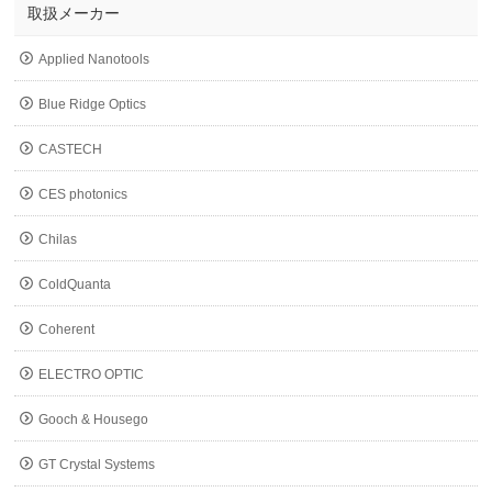
取扱メーカー
Applied Nanotools
Blue Ridge Optics
CASTECH
CES photonics
Chilas
ColdQuanta
Coherent
ELECTRO OPTIC
Gooch & Housego
GT Crystal Systems