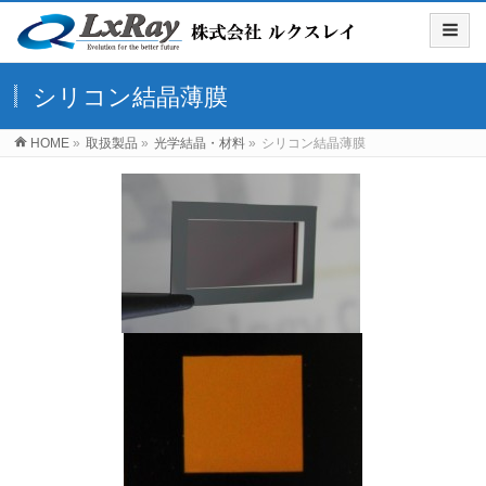
シリコン結晶薄膜
HOME
»
取扱製品
»
光学結晶・材料
»
シリコン結晶薄膜