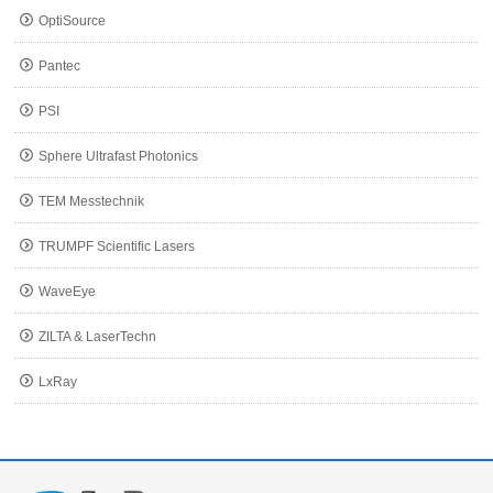
OptiSource
Pantec
PSI
Sphere Ultrafast Photonics
TEM Messtechnik
TRUMPF Scientific Lasers
WaveEye
ZILTA & LaserTechn
LxRay