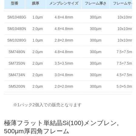
型番
膜厚
メンブレンサイズ
フレーム厚さ
フレームサイ
型番
膜厚
メンブレンサイズ
フレーム厚さ
フレームサイ
SM10480G
1.0µm
4.8×4.8mm
300µm
10x10mm
SM10480N
2.0µm
4.8×4.8mm
300µm
10x10mm
SM10280G
1.0µm
2.8×2.8mm
300µm
10x10mm
SM7480N
2.0µm
4.8×4.8mm
300µm
7.5×7.5mm
SM7350N
2.0µm
3.5×3.5mm
300µm
7.5×7.5mm
SM4734N
2.0µm
3.0×4.8mm
300µm
4.5×7.5mm
SM5200N
2.0µm
2.0×2.0mm
300µm
5.0×5.0mm
※1パック2個入での販売となります
極薄フラット単結晶Si(100)メンブレン,
500μm厚四角フレーム