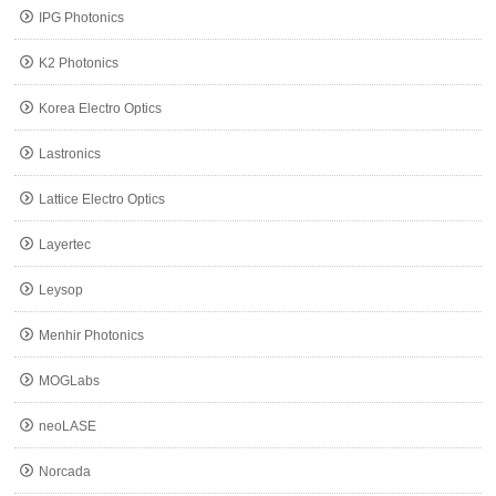
IPG Photonics
K2 Photonics
Korea Electro Optics
Lastronics
Lattice Electro Optics
Layertec
Leysop
Menhir Photonics
MOGLabs
neoLASE
Norcada