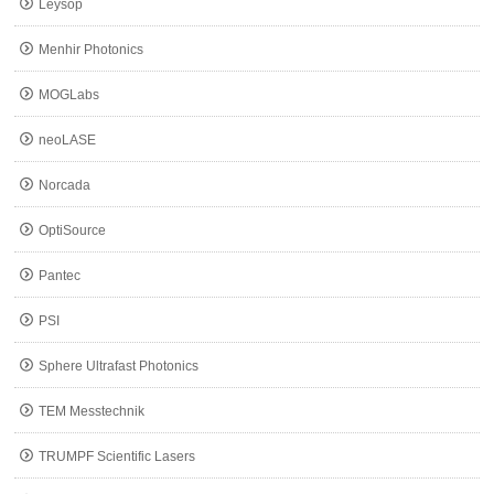
Leysop
Menhir Photonics
MOGLabs
neoLASE
Norcada
OptiSource
Pantec
PSI
Sphere Ultrafast Photonics
TEM Messtechnik
TRUMPF Scientific Lasers