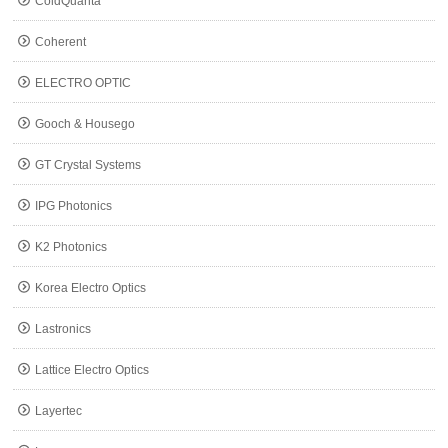
ColdQuanta
Coherent
ELECTRO OPTIC
Gooch & Housego
GT Crystal Systems
IPG Photonics
K2 Photonics
Korea Electro Optics
Lastronics
Lattice Electro Optics
Layertec