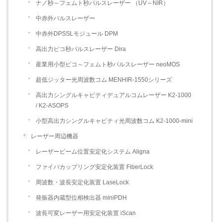
ナノ秒～フェムト秒パルスレーザー （UV～NIR）
中赤外パルスレーザー
中赤外DPSSLモジュール DPM
高出力ピコ秒パルスレーザー Dira
産業用小型ピコ～フェムト秒パルスレーザー neoMOS
超低ジッター光周波数コム MENHIR-1550シリーズ
高出力シングルキャビティデュアルコムレーザー K2-1000
/ K2-ASOPS
小型高出力シングルキャビティ光周波数コム K2-1000-mini
レーザー周辺機器
レーザービーム位置安定化システム Aligna
ファイバカップリング安定化装置 FiberLock
周波数・波長安定化装置 LaseLock
発振器内蔵型位相検出器 miniPDH
波長可変レーザー用安定化装置 iScan