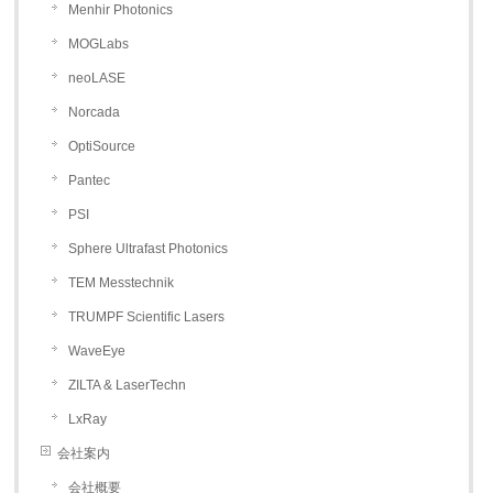
Menhir Photonics
MOGLabs
neoLASE
Norcada
OptiSource
Pantec
PSI
Sphere Ultrafast Photonics
TEM Messtechnik
TRUMPF Scientific Lasers
WaveEye
ZILTA & LaserTechn
LxRay
会社案内
会社概要