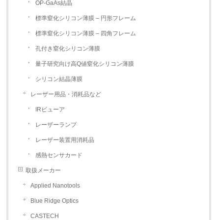
OP-GaAs結晶
標準窒化シリコン薄膜 – 円形フレーム
標準窒化シリコン薄膜 – 四角フレーム
孔付き窒化シリコン薄膜
量子研究向け高Q値窒化シリコン薄膜
シリコン結晶薄膜
レーザー用品・消耗品など
IRビューア
レーザーランプ
レーザー装置用消耗品
感熱センサカード
取扱メーカー
Applied Nanotools
Blue Ridge Optics
CASTECH