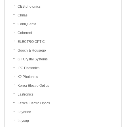
CES photonics
Chilas
ColdQuanta
Coherent
ELECTRO OPTIC
Gooch & Housego
GT Crystal Systems
IPG Photonics
K2 Photonics
Korea Electro Optics
Lastronics
Lattice Electro Optics
Layertec
Leysop