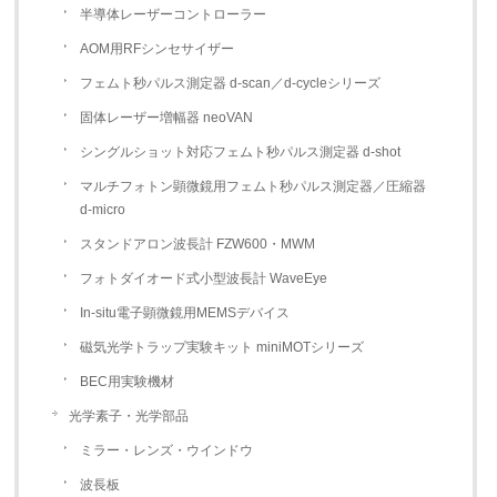
半導体レーザーコントローラー
AOM用RFシンセサイザー
フェムト秒パルス測定器 d-scan／d-cycleシリーズ
固体レーザー増幅器 neoVAN
シングルショット対応フェムト秒パルス測定器 d-shot
マルチフォトン顕微鏡用フェムト秒パルス測定器／圧縮器
d-micro
スタンドアロン波長計 FZW600・MWM
フォトダイオード式小型波長計 WaveEye
In-situ電子顕微鏡用MEMSデバイス
磁気光学トラップ実験キット miniMOTシリーズ
BEC用実験機材
光学素子・光学部品
ミラー・レンズ・ウインドウ
波長板