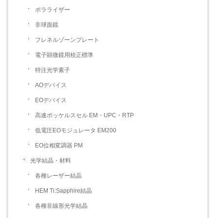
ポラライザー
非球面鏡
フレネルゾーンプレート
電子顕微鏡用校正標準
特注光学素子
AOデバイス
EOデバイス
高速ポッケルスセル EM・UPC・RTP
低電圧EOモジュレータ EM200
EO位相変調器 PM
光学結晶・材料
各種レーザー結晶
HEM Ti:Sapphire結晶
各種非線形光学結晶