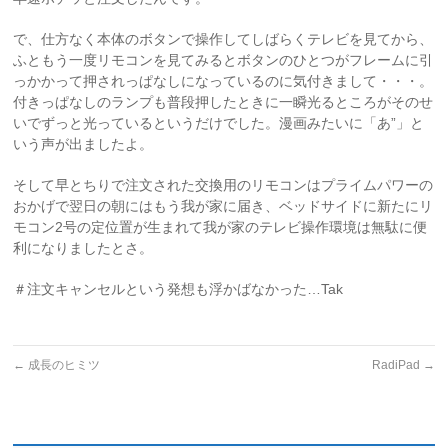
で、仕方なく本体のボタンで操作してしばらくテレビを見てから、
ふともう一度リモコンを見てみるとボタンのひとつがフレームに引
っかかって押されっぱなしになっているのに気付きまして・・・。
付きっぱなしのランプも普段押したときに一瞬光るところがそのせ
いでずっと光っているというだけでした。漫画みたいに「あ”」と
いう声が出ましたよ。
そして早とちりで注文された交換用のリモコンはプライムパワーの
おかげで翌日の朝にはもう我が家に届き、ベッドサイドに新たにリ
モコン2号の定位置が生まれて我が家のテレビ操作環境は無駄に便
利になりましたとさ。
＃注文キャンセルという発想も浮かばなかった…Tak
←
成長のヒミツ
RadiPad
→