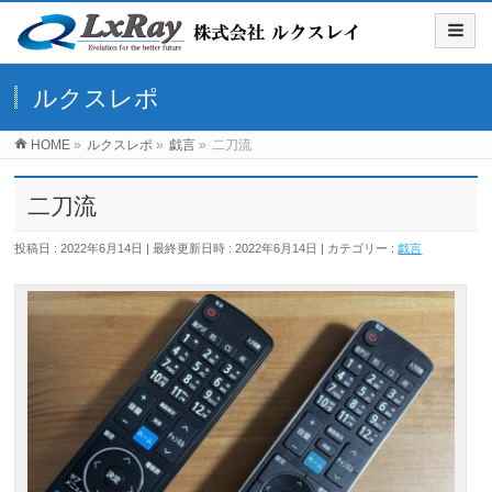
ルクスレポ
HOME
»
ルクスレポ
»
戯言
»
二刀流
二刀流
投稿日 : 2022年6月14日
最終更新日時 : 2022年6月14日
カテゴリー :
戯言