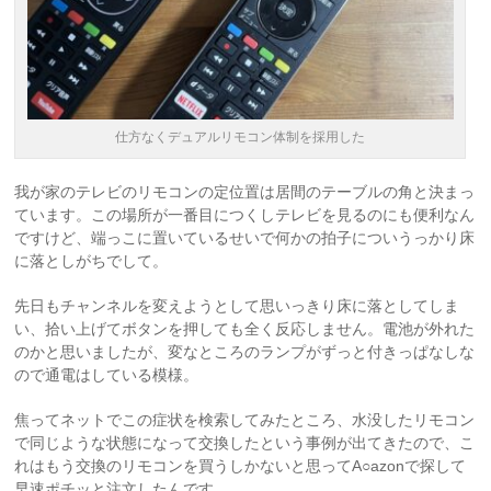
仕方なくデュアルリモコン体制を採用した
我が家のテレビのリモコンの定位置は居間のテーブルの角と決まっ
ています。この場所が一番目につくしテレビを見るのにも便利なん
ですけど、端っこに置いているせいで何かの拍子についうっかり床
に落としがちでして。
先日もチャンネルを変えようとして思いっきり床に落としてしま
い、拾い上げてボタンを押しても全く反応しません。電池が外れた
のかと思いましたが、変なところのランプがずっと付きっぱなしな
ので通電はしている模様。
焦ってネットでこの症状を検索してみたところ、水没したリモコン
で同じような状態になって交換したという事例が出てきたので、こ
れはもう交換のリモコンを買うしかないと思ってA○azonで探して
早速ポチッと注文したんです。