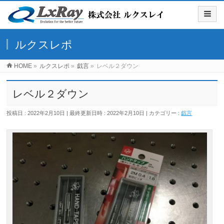
ルクスレポ
HOME
»
ルクスレポ
»
戯言
»
レベル２ダウン
レベル２ダウン
投稿日 : 2022年2月10日
最終更新日時 : 2022年2月10日
カテゴリー :
戯言