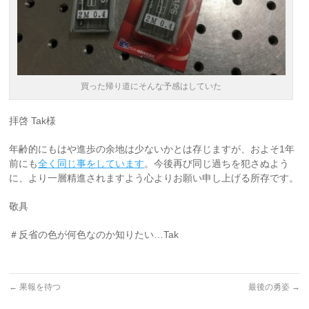
買った帰り道にそんな予感はしていた
拝啓 Tak様
年齢的にもはや進歩の余地は少ないかとは存じますが、およそ1年
前にも
全く同じ事をしています
。今後再び同じ過ちを犯さぬよう
に、より一層精進されますよう心よりお願い申し上げる所存です。
敬具
＃反省の色が何色なのか知りたい…Tak
←
果報を待つ
最後の勇姿
→