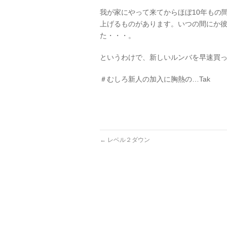
我が家にやって来てからほぼ10年もの
上げるものがあります。いつの間にか
た・・・。
というわけで、新しいルンバを早速買
＃むしろ新人の加入に胸熱の…Tak
←
レベル２ダウン