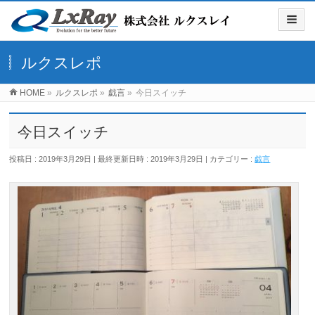
ルクスレポ
HOME
»
ルクスレポ
»
戯言
»
今日スイッチ
今日スイッチ
投稿日 : 2019年3月29日
最終更新日時 : 2019年3月29日
カテゴリー :
戯言