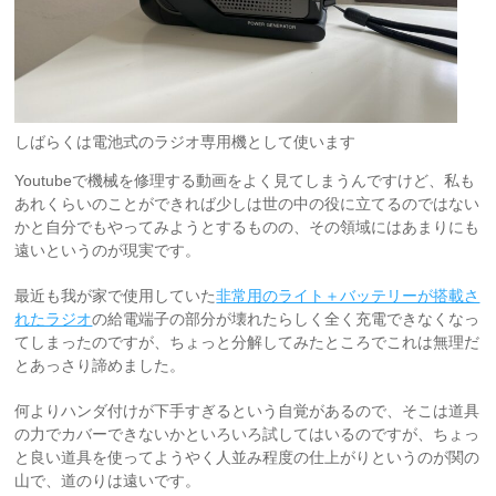
しばらくは電池式のラジオ専用機として使います
Youtubeで機械を修理する動画をよく見てしまうんですけど、私も
あれくらいのことができれば少しは世の中の役に立てるのではない
かと自分でもやってみようとするものの、その領域にはあまりにも
遠いというのが現実です。
最近も我が家で使用していた
非常用のライト＋バッテリーが搭載さ
れたラジオ
の給電端子の部分が壊れたらしく全く充電できなくなっ
てしまったのですが、ちょっと分解してみたところでこれは無理だ
とあっさり諦めました。
何よりハンダ付けが下手すぎるという自覚があるので、そこは道具
の力でカバーできないかといろいろ試してはいるのですが、ちょっ
と良い道具を使ってようやく人並み程度の仕上がりというのが関の
山で、道のりは遠いです。