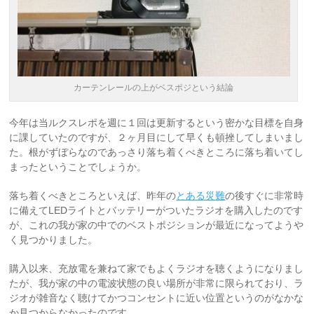
カーテンレールの上がベスポジという結論
今年は当ルクスレポを週に１回は更新するという密かな目標を自身
に課していたのですが、２ヶ月目にして早くも頓挫してしまいまし
た。根がずぼらなのであっさり落ち着くべきところに落ち着いてし
まったということでしょうか。
落ち着くべきところといえば、昨年の
とある災難
の後すぐに非常時
に備えてLEDライトとバッテリーがついたラジオを購入したのです
が、これの我が家の中でのベストポジションが最近になってようや
く見つかりました。
購入以来、充放電を兼ねて家でもよくラジオを聴くようになりまし
たが、我が家の中の電波状態の良い場所が非常に限られており、ラ
ジオが雑音なく聴けてかつコンセントに近い位置というのがなかな
か見つからなかったのです。