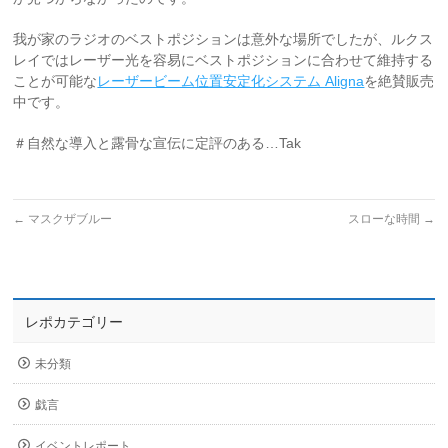
我が家のラジオのベストポジションは意外な場所でしたが、ルクス
レイではレーザー光を容易にベストポジションに合わせて維持する
ことが可能な
レーザービーム位置安定化システム Aligna
を絶賛販売
中です。
＃自然な導入と露骨な宣伝に定評のある…Tak
←
マスクザブルー
スローな時間
→
レポカテゴリー
未分類
戯言
イベントレポート