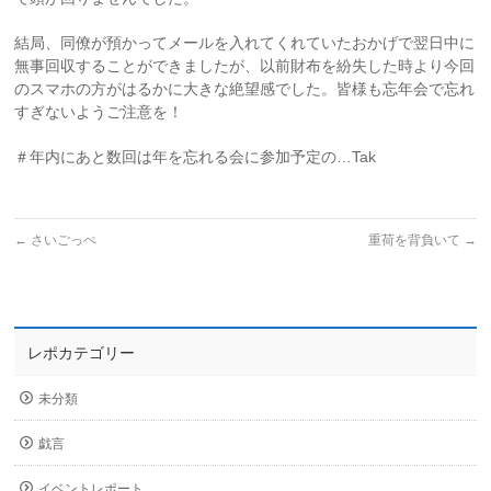
結局、同僚が預かってメールを入れてくれていたおかげで翌日中に
無事回収することができましたが、以前財布を紛失した時より今回
のスマホの方がはるかに大きな絶望感でした。皆様も忘年会で忘れ
すぎないようご注意を！
＃年内にあと数回は年を忘れる会に参加予定の…Tak
←
さいごっぺ
重荷を背負いて
→
レポカテゴリー
未分類
戯言
イベントレポート