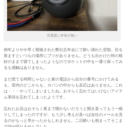
充電器に本体が無い
例年よりやや早く開催された弊社忘年会にて酔い潰れた翌朝。目を
覚ますといつもの場所にブツがありません。どうも出かけた時の格
好のままで寝てしまったようなのでポケットの中を一通り探ってみ
るも感触はありません。
まだ慌てる時間じゃないと家の電話から自分の番号にかけてみる
も、室内のどこからも、カバンの中からも反応はありません。これ
は・・・やってしまいましたね。おそらく忘れてはいけないアイテ
ム筆頭を忘れてしまったようです。
忘れたお店はおそらく夜まで開かないだろうと開き直ってもう一眠
りしてしまったのですが、もう少し考えが及べば会社のメールを見
るのがもっと早かったかもしれません。二日酔いも相まってそこま
で頭が回りませんでした。