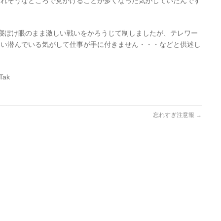
されそうなところで見かけることが多くなった気がしていたんです
寝ぼけ眼のまま激しい戦いをかろうじて制しましたが、テレワー
らい潜んでいる気がして仕事が手に付きません・・・などと供述し
ak
忘れすぎ注意報
→