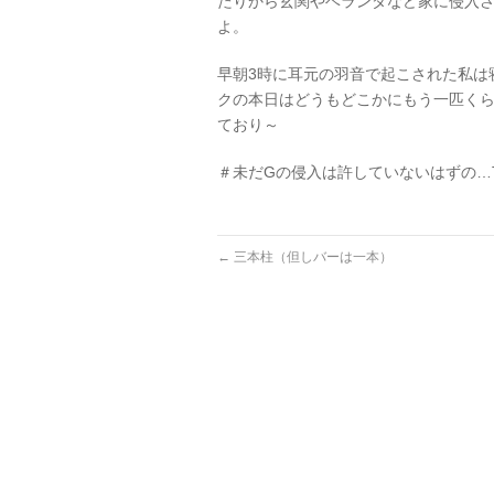
たりから玄関やベランダなど家に侵入
よ。
早朝3時に耳元の羽音で起こされた私は
クの本日はどうもどこかにもう一匹く
ており～
＃未だGの侵入は許していないはずの…T
←
三本柱（但しバーは一本）