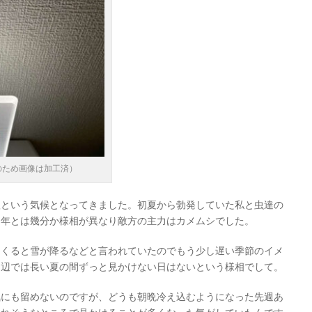
のため画像は加工済）
秋という気候となってきました。初夏から勃発していた私と虫達の
例年とは幾分か様相が異なり敵方の主力はカメムシでした。
てくると雪が降るなどと言われていたのでもう少し遅い季節のイメ
周辺では長い夏の間ずっと見かけない日はないという様相でして。
気にも留めないのですが、どうも朝晩冷え込むようになった先週あ