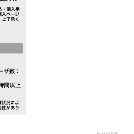
半パなき初夏
→