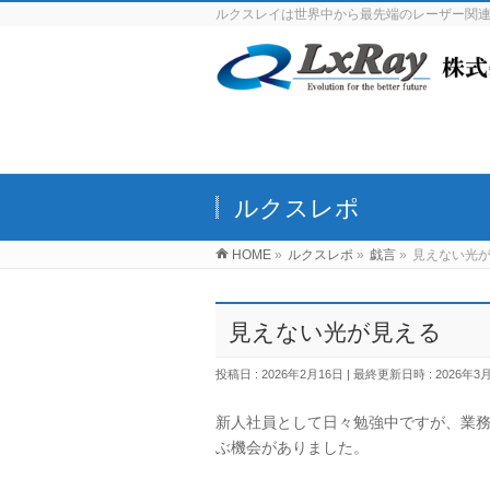
ルクスレイは世界中から最先端のレーザー関
ルクスレポ
HOME
»
ルクスレポ
»
戯言
»
見えない光
見えない光が見える
投稿日 : 2026年2月16日
最終更新日時 : 2026年3
新人社員として日々勉強中ですが、業務
ぶ機会がありました。