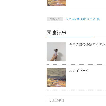
投稿タグ
ルクスレポ
,
IRビューア
,
光
関連記事
今年の夏の必須アイテム
スカイパーク
←
元旦の初詣