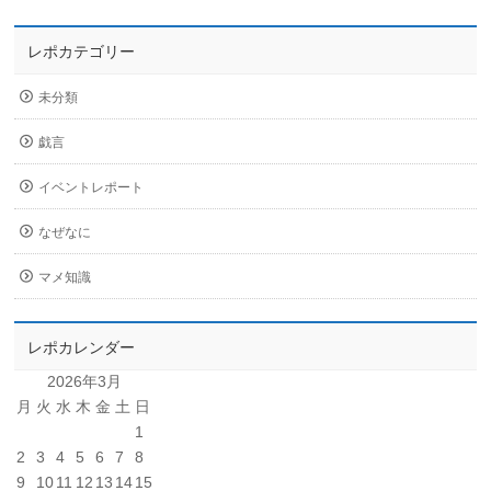
レポカテゴリー
未分類
戯言
イベントレポート
なぜなに
マメ知識
レポカレンダー
2026年3月
月
火
水
木
金
土
日
1
2
3
4
5
6
7
8
9
10
11
12
13
14
15