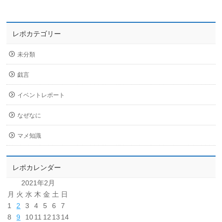
レポカテゴリー
未分類
戯言
イベントレポート
なぜなに
マメ知識
レポカレンダー
2021年2月
月
火
水
木
金
土
日
1
2
3
4
5
6
7
8
9
10
11
12
13
14