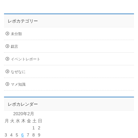
レポカテゴリー
未分類
戯言
イベントレポート
なぜなに
マメ知識
レポカレンダー
2020年2月
月
火
水
木
金
土
日
1
2
3
4
5
6
7
8
9