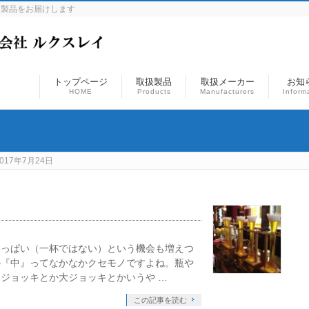
連製品をお届けします
トップページ
取扱製品
取扱メーカー
お知
HOME
Products
Manufacturers
Inform
017年7月24日
いっぱい（一杯ではない）という機会も増えつ
の『中』ってなかなかクセモノですよね。瓶や
ジョッキとか大ジョッキとかいうや …
この記事を読む