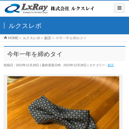
ルクスレポ
HOME
»
ルクスレポ
»
戯言
»
今年一年を締めタイ
今年一年を締めタイ
投稿日 : 2023年12月28日
最終更新日時 : 2023年12月28日
カテゴリー :
戯言