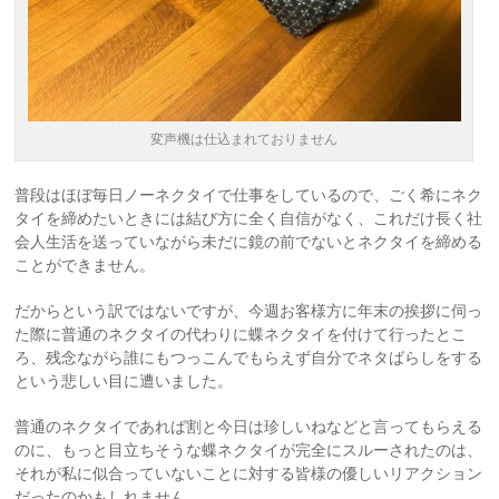
変声機は仕込まれておりません
普段はほぼ毎日ノーネクタイで仕事をしているので、ごく希にネク
タイを締めたいときには結び方に全く自信がなく、これだけ長く社
会人生活を送っていながら未だに鏡の前でないとネクタイを締める
ことができません。
だからという訳ではないですが、今週お客様方に年末の挨拶に伺っ
た際に普通のネクタイの代わりに蝶ネクタイを付けて行ったとこ
ろ、残念ながら誰にもつっこんでもらえず自分でネタばらしをする
という悲しい目に遭いました。
普通のネクタイであれば割と今日は珍しいねなどと言ってもらえる
のに、もっと目立ちそうな蝶ネクタイが完全にスルーされたのは、
それが私に似合っていないことに対する皆様の優しいリアクション
だったのかもしれません。