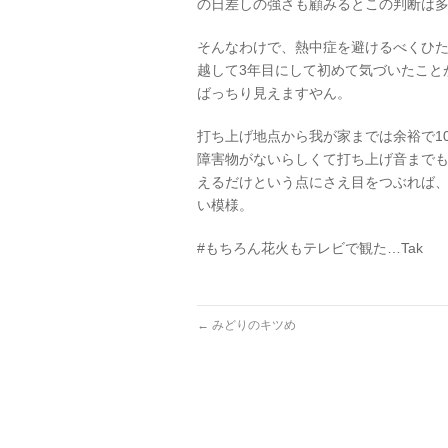
の日差しの強さも顧みるとこの判断は
そんなわけで、熱中症を避けるべくひた
越して3年目にして初めて気づいたこと
ばっちり見えますやん。
打ち上げ地点から我が家までは余裕で1
障害物がないらしくて打ち上げ音まで
えるだけという点にさえ目をつぶれば
い模様。
#もちろん花火もテレビで観た…Tak
←
みどりのキツめ