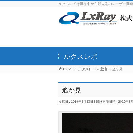
ルクスレイは世界中から最先端のレーザー関
ルクスレポ
HOME
»
ルクスレポ
»
戯言
»
遙か見
遙か見
投稿日 : 2019年8月13日
最終更新日時 : 2019年8