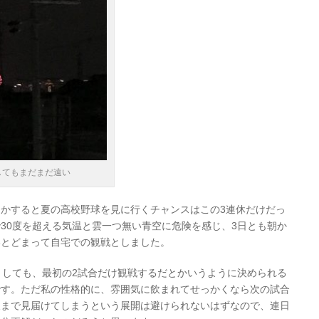
してもまだまだ遠い
かすると夏の高校野球を見に行くチャンスはこの3連休だけだっ
30度を超える気温と雲一つ無い青空に危険を感じ、3日とも朝か
いとどまって自宅での観戦としました。
としても、最初の2試合だけ観戦するだとかいうように決められる
です。ただ私の性格的に、雰囲気に飲まれてせっかくなら次の試合
後まで見届けてしまうという展開は避けられないはずなので、連日