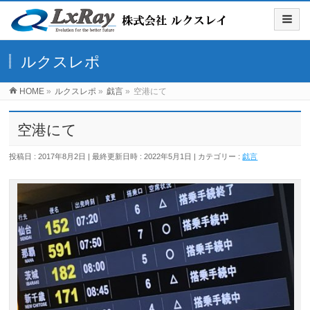
ルクスレポ
HOME
»
ルクスレポ
»
戯言
»
空港にて
空港にて
投稿日 : 2017年8月2日
最終更新日時 : 2022年5月1日
カテゴリー :
戯言