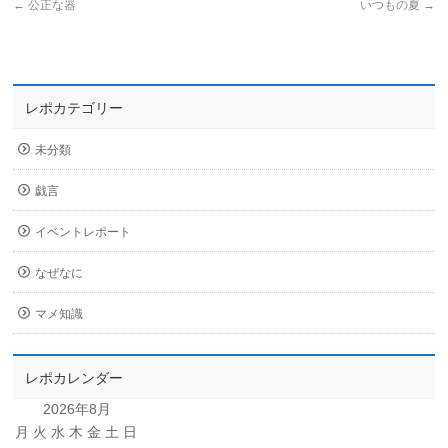
←
公正な器
いつもの夏
→
レポカテゴリー
未分類
戯言
イベントレポート
なぜなに
マメ知識
レポカレンダー
2026年8月
月
火
水
木
金
土
日