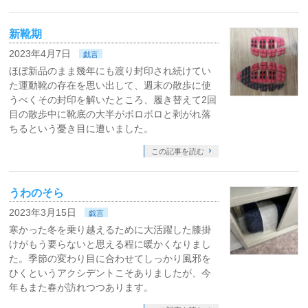
新靴期
2023年4月7日
戯言
ほぼ新品のまま幾年にも渡り封印され続けてい
た運動靴の存在を思い出して、週末の散歩に使
うべくその封印を解いたところ、履き替えて2回
目の散歩中に靴底の大半がボロボロと剥がれ落
ちるという憂き目に遭いました。
この記事を読む
うわのそら
2023年3月15日
戯言
寒かった冬を乗り越えるために大活躍した膝掛
けがもう要らないと思える程に暖かくなりまし
た。季節の変わり目に合わせてしっかり風邪を
ひくというアクシデントこそありましたが、今
年もまた春が訪れつつあります。