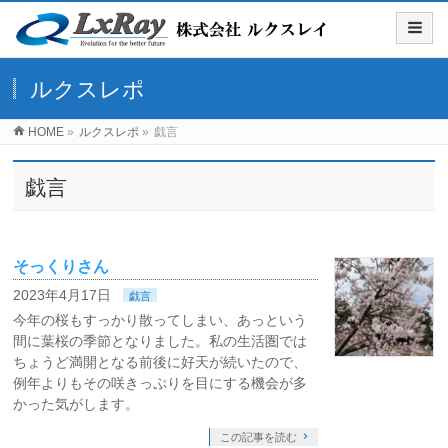
ルクスレポ
HOME
»
ルクスレポ
»
戯言
戯言
そっくりさん
2023年4月17日
戯言
今年の桜もすっかり散ってしまい、あっという
間に葉桜の季節となりました。私の生活圏では
ちょうど満開となる前後に好天が続いたので、
例年よりもその咲きっぷりを目にする機会が多
かった気がします。
この記事を読む