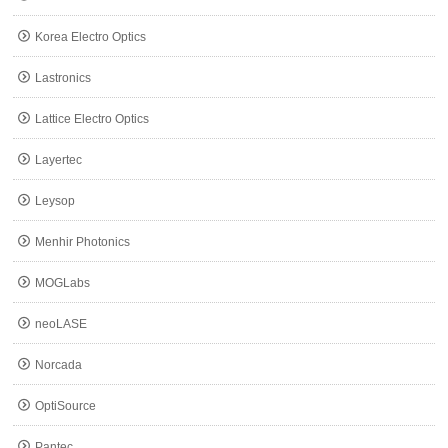
Korea Electro Optics
Lastronics
Lattice Electro Optics
Layertec
Leysop
Menhir Photonics
MOGLabs
neoLASE
Norcada
OptiSource
Pantec