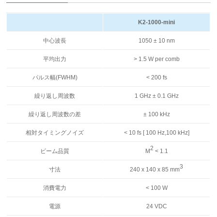
K2-1000-mini
中心波長
1050 ± 10 nm
平均出力
> 1.5 W per comb
パルス幅(FWHM)
< 200 fs
繰り返し周波数
1 GHz ± 0.1 GHz
繰り返し周波数の差
± 100 kHz
相対タイミングノイズ
< 10 fs [ 100 Hz,100 kHz]
2
ビーム品質
M
< 1.1
3
寸法
240 x 140 x 85 mm
消費電力
< 100 W
電源
24 VDC