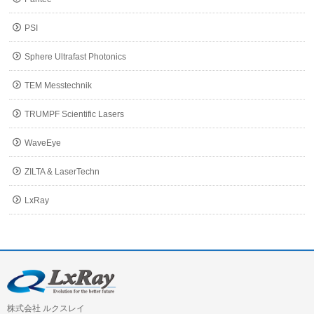
PSI
Sphere Ultrafast Photonics
TEM Messtechnik
TRUMPF Scientific Lasers
WaveEye
ZILTA & LaserTechn
LxRay
株式会社 ルクスレイ