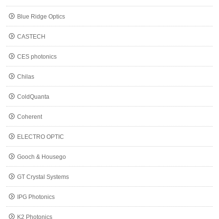
Blue Ridge Optics
CASTECH
CES photonics
Chilas
ColdQuanta
Coherent
ELECTRO OPTIC
Gooch & Housego
GT Crystal Systems
IPG Photonics
K2 Photonics