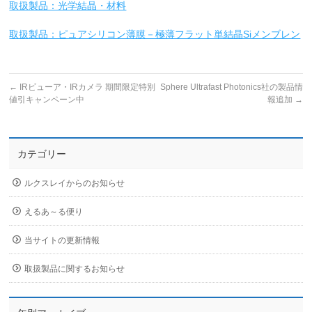
取扱製品：光学結晶・材料
取扱製品：ピュアシリコン薄膜－極薄フラット単結晶Siメンブレン
←
IRビューア・IRカメラ 期間限定特別
Sphere Ultrafast Photonics社の製品情
値引キャンペーン中
報追加
→
カテゴリー
ルクスレイからのお知らせ
えるあ～る便り
当サイトの更新情報
取扱製品に関するお知らせ