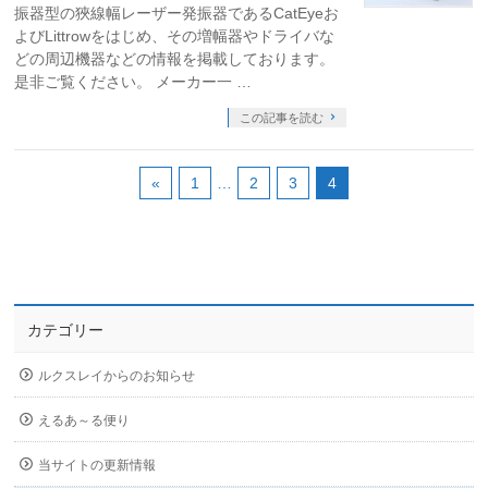
振器型の狹線幅レーザー発振器であるCatEyeお
よびLittrowをはじめ、その増幅器やドライバな
どの周辺機器などの情報を掲載しております。
是非ご覧ください。 メーカー一 …
この記事を読む
«
1
…
2
3
4
カテゴリー
ルクスレイからのお知らせ
えるあ～る便り
当サイトの更新情報