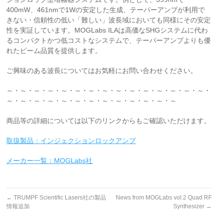
400mW、461nmで1Wの安定した生成、テーパーアンプが利用で
きない・信頼性の低い「難しい」波長域においても同様にその安定
性を実証しています。MOGLabs ILAは高価なSHGシステムに代わ
るコンパクトかつ低コストなシステムで、テーパーアンプよりも優
れたビーム品質を提供します。
ご興味のある波長についてはお気軽にお問い合わせください。
～・～・～・～・～・～・～・～・～・～・～・～・～・～・～・
～・～・～・～・～・～・～・～・～・～・～・～・～
商品等の詳細については以下のリンクからもご確認いただけます。
取扱製品：インジェクションロックアンプ
メーカー一覧：MOGLabs社
←
TRUMPF Scientific Lasers社の製品
News from MOGLabs vol.2 Quad RF
情報追加
Synthesizer
→