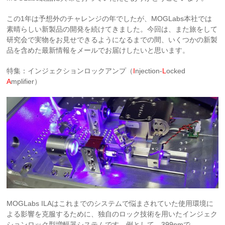
この1年は予想外のチャレンジの年でしたが、MOGLabs本社では
素晴らしい新製品の開発を続けてきました。今回は、また旅をして
研究会で実物をお見せできるようになるまでの間、いくつかの新製
品を含めた最新情報をメールでお届けしたいと思います。
特集：インジェクションロックアンプ（
I
njection-
L
ocked
A
mplifier）
MOGLabs ILAはこれまでのシステムで悩まされていた使用環境に
よる影響を克服するために、独自のロック技術を用いたインジェク
ションロック型増幅器システムです。例として、399nmで